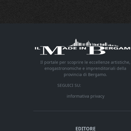
Il portale per scoprire le eccellenze artistiche,
enogastronomiche e imprenditoriali della
provincia di Bergamo.
SEGUICI SU:
informativa privacy
EDITORE