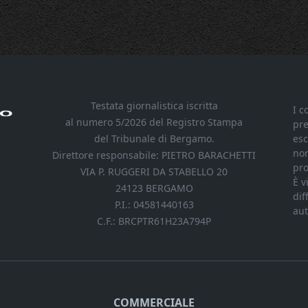
Testata giornalistica iscritta
I c
al numero 5/2026 del Registro Stampa
pre
del Tribunale di Bergamo.
esc
nor
Direttore responsabile: PIETRO BARACHETTI
pro
VIA P. RUGGERI DA STABELLO 20
È v
24123 BERGAMO
dif
P.I.: 04581440163
aut
C.F.: BRCPTR61H23A794P
COMMERCIALE