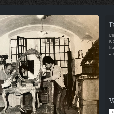
D
L'
lu
Bo
an
V