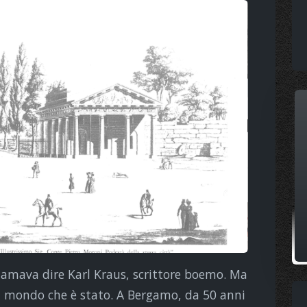
, amava dire Karl Kraus, scrittore boemo. Ma
l mondo che è stato. A Bergamo, da 50 anni