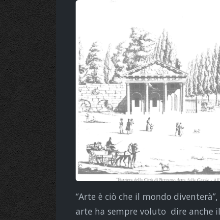
“Arte è ciò che il mondo diventerà”
arte ha sempre voluto dire anche i