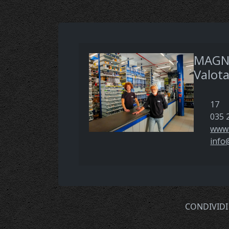
MAGNI
Valota
17
035 
www.
info
CONDIVIDI