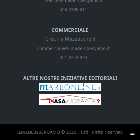
pietro@ilmadeinbergamo.it
348 8190 811
COMMERCIALE
Cristina Mazzucchelli
commerciale@ilmadeinbergamo.it
351 9744 943
ALTRE NOSTRE INIZIATIVE EDITORIALI
ILMADEINBERGAMO
© 2026. Tutti i diritti riservati.