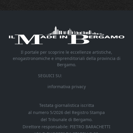
Il portale per scoprire le eccellenze artistiche,
enogastronomiche e imprenditoriali della provincia di
Bergamo.
SEGUICI SU:
informativa privacy
Testata giornalistica iscritta
al numero 5/2026 del Registro Stampa
del Tribunale di Bergamo.
Direttore responsabile: PIETRO BARACHETTI