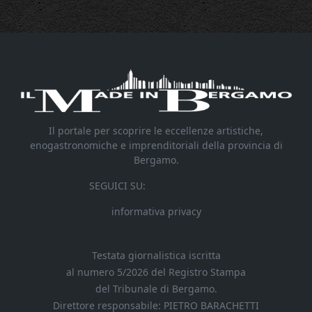
Il portale per scoprire le eccellenze artistiche,
enogastronomiche e imprenditoriali della provincia di
Bergamo.
SEGUICI SU:
informativa privacy
Testata giornalistica iscritta
al numero 5/2026 del Registro Stampa
del Tribunale di Bergamo.
Direttore responsabile: PIETRO BARACHETTI