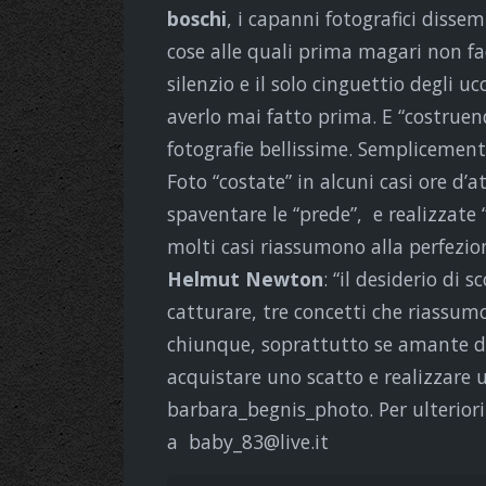
boschi
, i capanni fotografici disse
cose alle quali prima magari non fa
silenzio e il solo cinguettio degli u
averlo mai fatto prima. E “costruen
fotografie bellissime. Semplicemente
Foto “costate” in alcuni casi ore d’a
spaventare le “prede”, e realizzate 
molti casi riassumono alla perfezio
Helmut Newton
: “il desiderio di 
catturare, tre concetti che riassumo
chiunque, soprattutto se amante de
acquistare uno scatto e realizzare 
barbara_begnis_photo. Per ulteriori
a baby_83@live.it