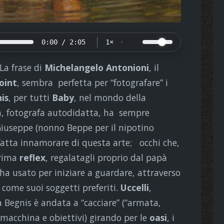
0:00 / 2:05
1×
 La frase di
Michelangelo Antonioni
, il
oint
, sembra perfetta per “fotografare” i
is
, per tutti
Baby
, nel mondo della
ra, fotografa autodidatta, ha sempre
 Giuseppe (nonno Beppe per il nipotino
fatta innamorare di questa arte; occhi che,
prima
reflex
, regalatagli proprio dal papà
a usato per iniziare a guardare, attraverso
o come suoi soggetti preferiti.
Uccelli
,
 Begnis è andata a “cacciare” (“armata,
macchina e obiettivi) girando per le
oasi
, i