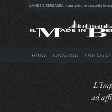
ILMADEINBERGAMO: il portale che racconta le ecce
HOME
CHI SIAMO
I PIÙ LETTI
L’Impr
ad aff