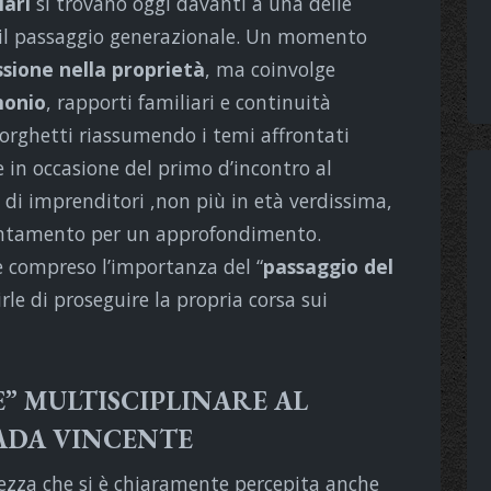
iari
si trovano oggi davanti a una delle
a: il passaggio generazionale. Un momento
ssione nella proprietà
, ma coinvolge
monio
, rapporti familiari e continuità
orghetti riassumendo i temi affrontati
e in occasione del primo d’incontro al
di imprenditori ,non più in età verdissima,
puntamento per un approfondimento.
 compreso l’importanza del “
passaggio del
rle di proseguire la propria corsa sui
” MULTISCIPLINARE AL
ADA VINCENTE
ezza che si è chiaramente percepita anche