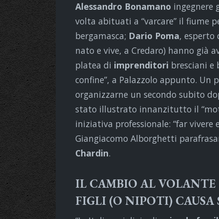
Alessandro Bonamano
ingegnere g
volta abituati a “varcare” il fiume 
bergamasca;
Dario Poma
, esperto
nato e vive, a Credaro) hanno già 
platea di
imprenditori
bresciani e 
confine”, a Palazzolo appunto. Un p
organizzarne un secondo subito dop
stato illustrato innanzitutto il “mo
iniziativa professionale: “far viver
Giangiacomo Alborghetti parafrasan
Chardin
.
IL CAMBIO AL VOLANTE 
FIGLI (O NIPOTI) CAUSA