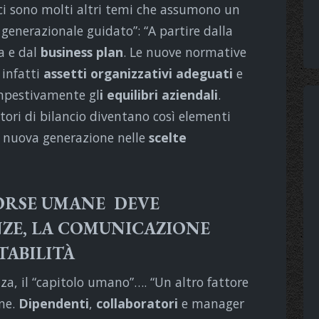
i, ci sono molti altri temi che assumono un
 generazionale guidato”: “A partire dalla
a e dal
business plan
. Le nuove normative
infatti
assetti organizzativi adeguati
e
mpestivamente gl
i equilibri aziendali
.
tori di bilancio diventano così elementi
a nuova generazione nelle
scelte
SORSE UMANE DEVE
ZE, LA COMUNICAZIONE
TABILITÀ
a, il “capitolo umano”…. “Un altro fattore
one.
Dipendenti
,
collaboratori
e manager