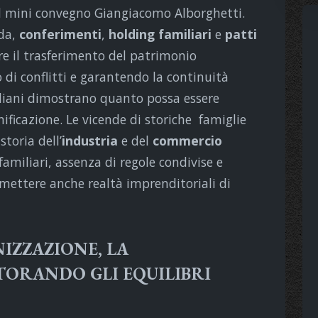
el mini convegno Giangiacomo Alborghetti.
nda,
conferimenti
,
holding familiari
e
patti
re il trasferimento del patrimonio
o di conflitti e garantendo la continuità
aliani dimostrano quanto possa essere
ificazione. Le vicende di storiche famiglie
toria dell’
industria
e del
commercio
amiliari, assenza di regole condivise e
ettere anche realtà imprenditoriali di
IZZAZIONE, LA
TORANDO GLI EQUILIBRI