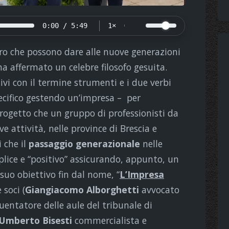
0:00 / 5:49
1×
loro che possono dare alle nuove generazioni
ha affermato un celebre filosofo gesuita.
ivi con il termine strumenti e i due verbi
pecifico gestendo un’impresa – per
progetto che un gruppo di professionisti da
e attività, nelle province di Brescia e
 che il
passaggio generazionale
nelle
ice e “positivo” assicurando, appunto, un
suo obiettivo fin dal nome, “
L’Impresa
 soci (
Giangiacomo Alborghetti
avvocato
quentatore delle aule del tribunale di
Umberto Bisesti
commercialista e