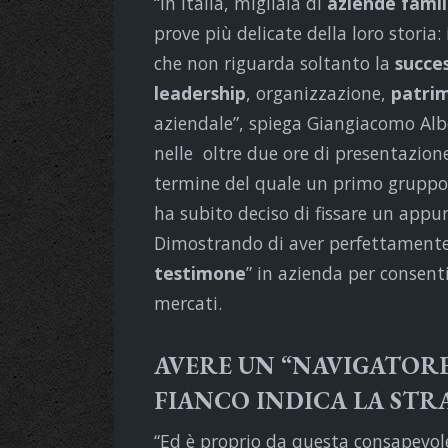
“In Italia, migliaia di
aziende famil
prove più delicate della loro stori
che non riguarda soltanto la
succe
leadership
, organizzazione,
patri
aziendale”, spiega Giangiacomo Alb
nelle oltre due ore di presentazion
termine del quale un primo gruppo 
ha subito deciso di fissare un ap
Dimostrando di aver perfettamente
testimone
” in azienda per consenti
mercati.
AVERE UN “NAVIGATORE
FIANCO INDICA LA STR
“Ed è proprio da questa consapevol