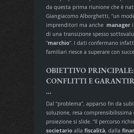
da questa prima riunione che è nat
Giangiacomo Alborghetti, “un model
imprenditori ma anche
manager
i
di una transizione spesso sottovalu
“
marchio
”. I dati confermano infat
familiari riesce a superare con succ
OBIETTIVO PRINCIPALE:
CONFLITTI E GARANTI
…
Dal “problema”, apparso fin da subit
soluzione, resa comprensibilissima
proiezione si slide. “Il percorso ri
societario
alla
fiscalità
, dalla
fina