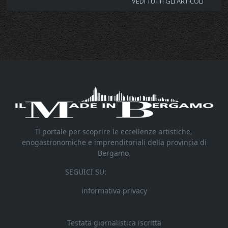
VEDI TUTTI GLI ARTICOLI
Il portale per scoprire le eccellenze artistiche,
enogastronomiche e imprenditoriali della provincia di
Bergamo.
SEGUICI SU:
informativa privacy
Testata giornalistica iscritta