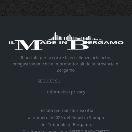
Il portale per scoprire le eccellenze artistiche,
enogastronomiche e imprenditoriali della provincia di
Bergamo.
SEGUICI SU:
informativa privacy
Testata giornalistica iscritta
al numero 5/2026 del Registro Stampa
del Tribunale di Bergamo.
Direttore responsabile: PIETRO BARACHETTI