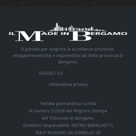
Il portale per scoprire le eccellenze artistiche,
enogastronomiche e imprenditoriali della provincia di
Bergamo.
SEGUICI SU:
informativa privacy
Testata giornalistica iscritta
al numero 5/2026 del Registro Stampa
del Tribunale di Bergamo.
Direttore responsabile: PIETRO BARACHETTI
VIA P. RUGGERI DA STABELLO 20