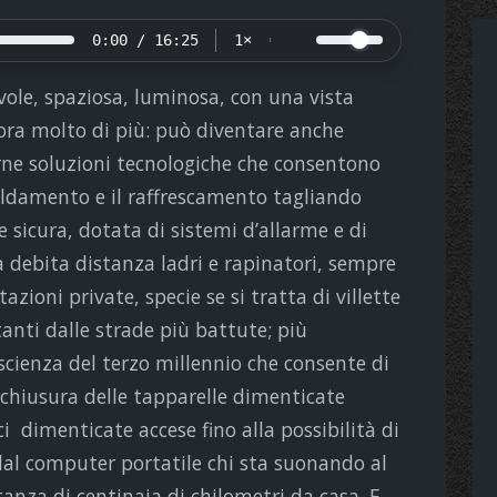
0:00 / 16:25
1×
vole, spaziosa, luminosa, con una vista
ora molto di più: può diventare anche
rne soluzioni tecnologiche che consentono
scaldamento e il raffrescamento tagliando
e sicura, dotata di sistemi d’allarme e di
a debita distanza ladri e rapinatori, sempre
azioni private, specie se si tratta di villette
stanti dalle strade più battute; più
a scienza del terzo millennio che consente di
 chiusura delle
tapparelle dimenticate
uci dimenticate accese
fino alla possibilità di
dal computer portatile chi sta suonando al
stanza di centinaia di chilometri da casa. E