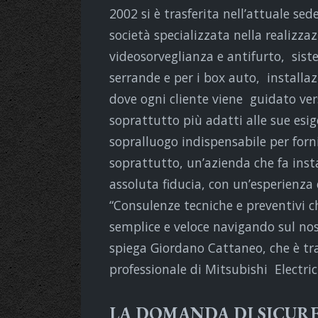
2002 si è trasferita nell’attuale sed
società specializzata nella realizzaz
videosorveglianza e antifurto, sis
serrande e per i box auto
, installa
dove ogni cliente viene guidato vers
soprattutto più adatti alle sue esig
sopralluogo indispensabile per forn
soprattutto, un’azienda che fa inst
assoluta fiducia, con un’esperienza 
“Consulenze tecniche e preventivi c
semplice e veloce navigando sul no
spiega Giordano Cattaneo,
che è tra
professionale di Mitsubishi Electri
LA DOMANDA DI SICURE