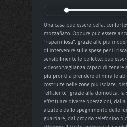
Una casa può essere bella, conforte
mozzafiato. Oppure può essere anc
“risparmiosa”, grazie alle più mode
di intervenire sulle spese per il ri
sensibilmente le bollette; può esser
videosorveglianza capaci di tenere 
più pronti a prendere di mira le abit
costruite nelle zone più isolate, di
“efficiente” grazie alla domotica, l
effettuare diverse operazioni, dalla
alzate e dallo spegnimento delle l
guardare, dal proprio telefonino o 
citofono. Il tutto anche se si è a di