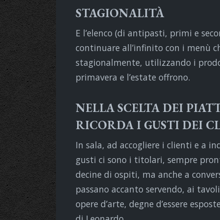
STAGIONALITÀ
E l’elenco (di antipasti, primi e se
continuare all’infinito con i menù c
stagionalmente, utilizzando i prodot
primavera e l’estate offrono.
NELLA SCELTA DEI PIATT
RICORDA I GUSTI DEI C
In sala, ad accogliere i clienti e a i
gusti ci sono i titolari, sempre pront
decine di ospiti, ma anche a conve
passano accanto servendo, ai tavoli
opere d’arte, degne d’essere espost
di Leonardo.