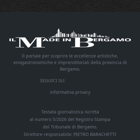
Il portale per scoprire le eccellenze artistiche,
enogastronomiche e imprenditoriali della provincia di
Bergamo.
SEGUICI SU:
informativa privacy
Testata giornalistica iscritta
al numero 5/2026 del Registro Stampa
del Tribunale di Bergamo.
Direttore responsabile: PIETRO BARACHETTI