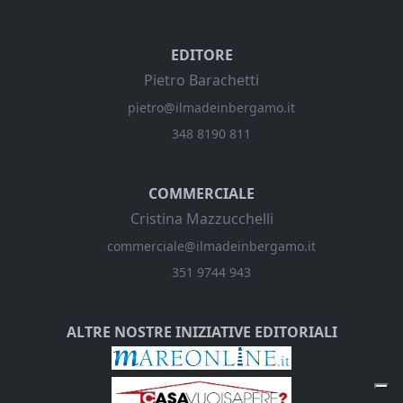
EDITORE
Pietro Barachetti
pietro@ilmadeinbergamo.it
348 8190 811
COMMERCIALE
Cristina Mazzucchelli
commerciale@ilmadeinbergamo.it
351 9744 943
ALTRE NOSTRE INIZIATIVE EDITORIALI