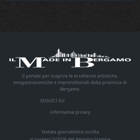
Il portale per scoprire le eccellenze artistiche,
enogastronomiche e imprenditoriali della provincia di
Bergamo.
SEGUICI SU:
informativa privacy
Testata giornalistica iscritta
al numero 5/2026 del Registro Stampa