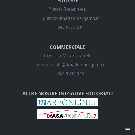
EDITORE
Pietro Barachetti
pietro@ilmadeinbergamo.it
348 8190 811
COMMERCIALE
Cristina Mazzucchelli
commerciale@ilmadeinbergamo.it
351 9744 943
ALTRE NOSTRE INIZIATIVE EDITORIALI