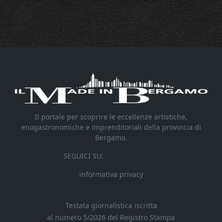
Il portale per scoprire le eccellenze artistiche,
enogastronomiche e imprenditoriali della provincia di
Bergamo.
SEGUICI SU:
informativa privacy
Testata giornalistica iscritta
al numero 5/2026 del Registro Stampa