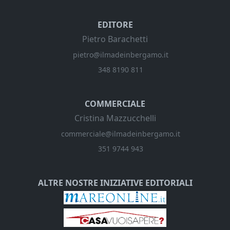
EDITORE
Pietro Barachetti
pietro@ilmadeinbergamo.it
348 8190 811
COMMERCIALE
Cristina Mazzucchelli
commerciale@ilmadeinbergamo.it
351 9744 943
ALTRE NOSTRE INIZIATIVE EDITORIALI