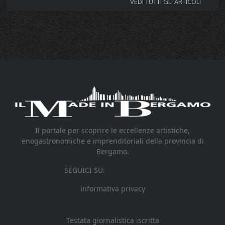
VEDI TUTTI GLI ARTICOLI
Il portale per scoprire le eccellenze artistiche,
enogastronomiche e imprenditoriali della provincia di
Bergamo.
SEGUICI SU:
informativa privacy
Testata giornalistica iscritta