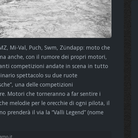
, MZ, Mi-Val, Puch, Swm, Zündapp: moto che
 ma anche, con il rumore dei propri motori,
nanti competizioni andate in scena in tutto
dinario spettacolo su due ruote
sche”, una delle competizioni
e. Motori che torneranno a far sentire i
he melodie per le orecchie di ogni pilota, il
no prenderà il via la “Valli Legend” (nome
amo.it