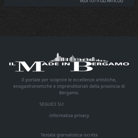
VEDI TUTTI GLI ARTICOLI
Il portale per scoprire le eccellenze artistiche,
enogastronomiche e imprenditoriali della provincia di
Bergamo.
SEGUICI SU:
informativa privacy
Testata giornalistica iscritta