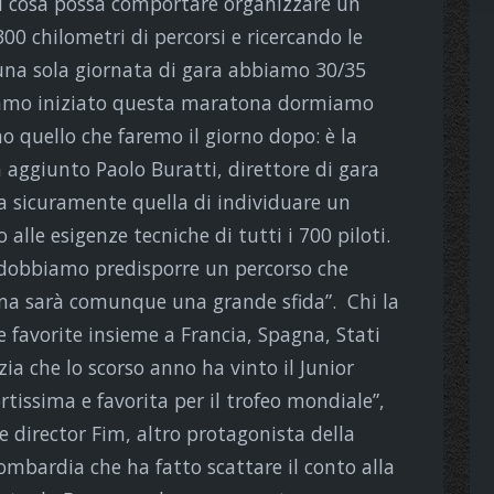
i cosa possa comportare organizzare un
0 chilometri di percorsi e ricercando le
 una sola giornata di gara abbiamo 30/35
iamo iniziato questa maratona dormiamo
 quello che faremo il giorno dopo: è la
a aggiunto Paolo Buratti, direttore di gara
ta sicuramente quella di individuare un
alle esigenze tecniche di tutti i 700 piloti.
i: dobbiamo predisporre un percorso che
, ma sarà comunque una grande sfida”. Chi la
re favorite insieme a Francia, Spagna, Stati
zia che lo scorso anno ha vinto il Junior
tissima e favorita per il trofeo mondiale”,
 director Fim, altro protagonista della
ombardia che ha fatto scattare il conto alla