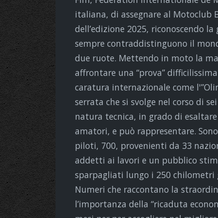
italiana, di assegnare al Motoclub 
dell’edizione 2025, riconoscendo l
sempre contraddistinguono il mondo
due ruote. Mettendo in moto la ma
affrontare una “prova” difficilissi
caratura internazionale come l'”Ol
serrata che si svolge nel corso di s
natura tecnica, in grado di esaltare 
amatori, e può rappresentare. Sono i
piloti, 700, provenienti da 33 nazi
addetti ai lavori e un pubblico stim
sparpagliati lungo i 250 chilometri g
Numeri che raccontano la straordin
l’importanza della “ricaduta econom