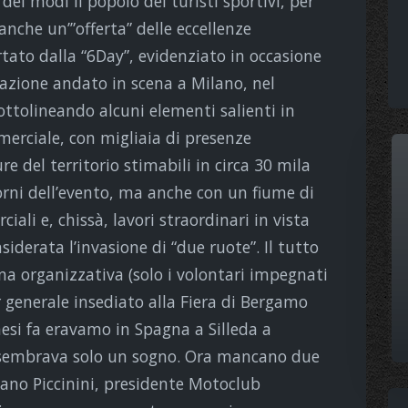
dei modi il popolo dei turisti sportivi, per
 anche un’”offerta” delle eccellenze
rtato dalla “6Day”, evidenziato in occasione
azione andato in scena a Milano, nel
sottolineando
alcuni elementi salienti in
erciale, con migliaia di presenze
re del territorio stimabili in circa 30 mila
iorni dell’evento, ma anche con un fiume di
iali e, chissà, lavori straordinari in vista
siderata l’invasione di “due ruote”. Il tutto
a organizzativa (solo i volontari impegnati
r generale insediato alla Fiera di Bergamo
mesi fa eravamo in Spagna a Silleda a
 sembrava solo un sogno. Ora mancano due
iano Piccinini, presidente Motoclub