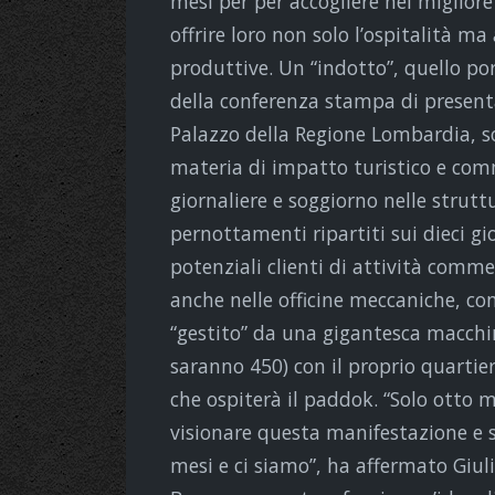
mesi per per accogliere nel migliore 
offrire loro non solo l’ospitalità ma
produttive. Un “indotto”, quello po
della conferenza stampa di present
Palazzo della Regione Lombardia, 
materia di impatto turistico e comm
giornaliere e soggiorno nelle struttu
pernottamenti ripartiti sui dieci g
potenziali clienti di attività commerc
anche nelle officine meccaniche, con
“gestito” da una gigantesca macchin
saranno 450) con il proprio quartie
che ospiterà il paddok. “Solo otto 
visionare questa manifestazione e
mesi e ci siamo”, ha affermato Giul