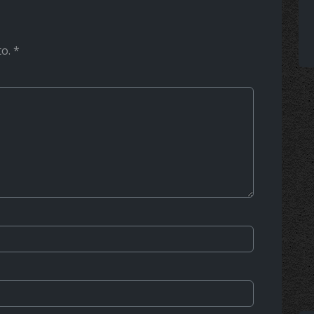
to.
*