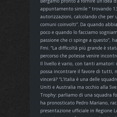
Bergamo pronto a fornire un’idea d
appuntamento simile “ trovando 130
autorizzazioni, calcolando che per
comuni coinvolti”. Da quando abb
poco e quando lo facciamo sogniamo
passione che ci spinge a questo”, h
Fmi. “La difficoltà più grande è sta
percorso che potesse venire incontro 
Il livello è vario, con tanti amator
possa incontrare il favore di tutti
vincerà? “L’Italia è una delle squad
Uniti e Australia ma occhio alla Sve
Trophy: parliamo di una squadra for
ha pronosticato Pedro Mariano, race
presentazione ufficiale in Regione L