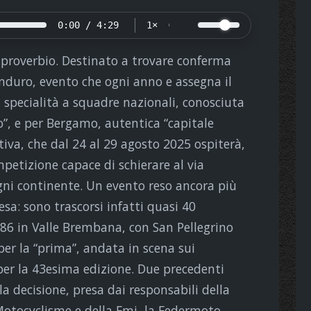
0:00 / 4:29
1×
un proverbio. Destinato a trovare conferma
Enduro, evento che ogni anno e assegna il
specialità a squadre nazionali, conosciuta
”, e per Bergamo, autentica “capitale
tiva, che dal 24 al 29 agosto 2025 ospiterà,
petizione capace di schierare al via
ogni continente. Un evento reso ancora più
sa: sono trascorsi infatti quasi 40
986 in Valle Brembana, con San Pellegrino
per la “prima”, andata in scena sui
, per la 43esima edizione. Due precedenti
la decisione, presa dai responsabili della
Motocyclisme e della Fmi, la Federmoto