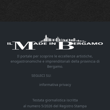
Il portale per scoprire le eccellenze artistiche,
enogastronomiche e imprenditoriali della provincia di
Bergamo.
SEGUICI SU:
informativa privacy
Testata giornalistica iscritta
al numero 5/2026 del Registro Stampa