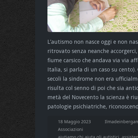
L’autismo non nasce oggi e non na
ritrovato senza neanche accorgerci,
fiume carsico che andava via via aff
Italia, si parla di un caso su cento).
secoli la sindrome non era ufficial
risulta col senno di poi che sia an
metà del Novecento la scienza è rius
patologie psichiatriche, riconoscendo
18 Maggio 2023
Ilmadeinbergam
Associazioni
aiutiamo chi aiuta gli autistici
assisten