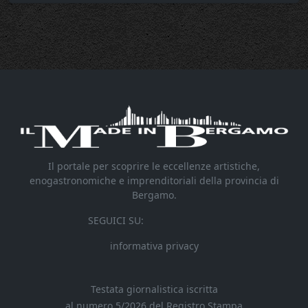
Il portale per scoprire le eccellenze artistiche,
enogastronomiche e imprenditoriali della provincia di
Bergamo.
SEGUICI SU:
informativa privacy
Testata giornalistica iscritta
al numero 5/2026 del Registro Stampa