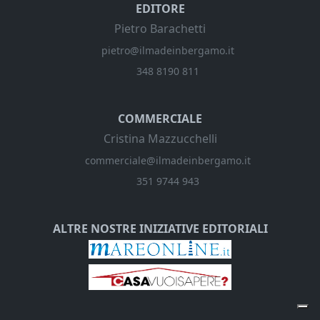
EDITORE
Pietro Barachetti
pietro@ilmadeinbergamo.it
348 8190 811
COMMERCIALE
Cristina Mazzucchelli
commerciale@ilmadeinbergamo.it
351 9744 943
ALTRE NOSTRE INIZIATIVE EDITORIALI