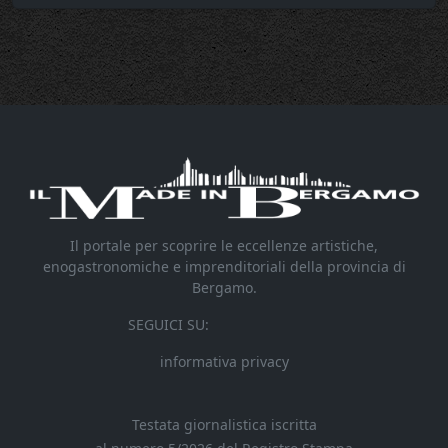
Il portale per scoprire le eccellenze artistiche,
enogastronomiche e imprenditoriali della provincia di
Bergamo.
SEGUICI SU:
informativa privacy
Testata giornalistica iscritta