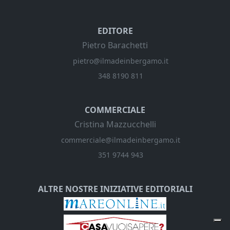
EDITORE
Pietro Barachetti
pietro@ilmadeinbergamo.it
348 8190 811
COMMERCIALE
Cristina Mazzucchelli
commerciale@ilmadeinbergamo.it
351 9744 943
ALTRE NOSTRE INIZIATIVE EDITORIALI