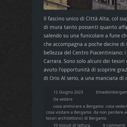
Il fascino unico di Città Alta, col s
di mura tanto possenti quanto affasc
salendo su una funicolare a fune ch
che accompagna a poche decine di me
bellezza del Centro Piacentiniano; i
Carrara. Sono solo alcuni dei tesori
avuto l’opportunità di scoprire gra
di Orio Al serio, a una manciata di 
12 Giugno 2023
Ilmadeinbergam
Da vedere
cosa ammirare a Bergamo
cosa veder
cosa visitare a Bergamo
da non perdere 
tesori architettonici di Bergamo
10 minuti di lettura
0 commenti