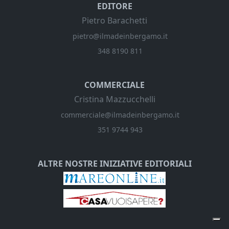
EDITORE
Pietro Barachetti
pietro@ilmadeinbergamo.it
348 8190 811
COMMERCIALE
Cristina Mazzucchelli
commerciale@ilmadeinbergamo.it
351 9744 943
ALTRE NOSTRE INIZIATIVE EDITORIALI