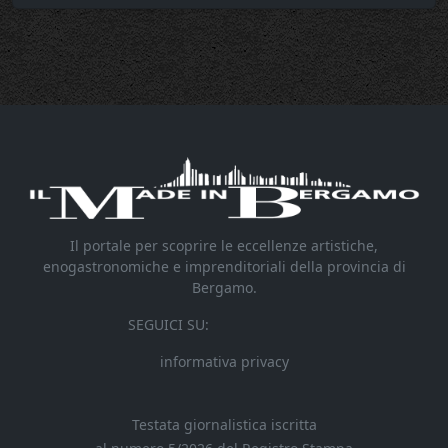
Il portale per scoprire le eccellenze artistiche,
enogastronomiche e imprenditoriali della provincia di
Bergamo.
SEGUICI SU:
informativa privacy
Testata giornalistica iscritta