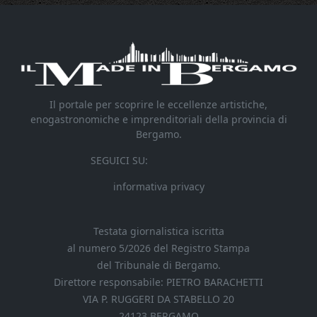
Il portale per scoprire le eccellenze artistiche,
enogastronomiche e imprenditoriali della provincia di
Bergamo.
SEGUICI SU:
informativa privacy
Testata giornalistica iscritta
al numero 5/2026 del Registro Stampa
del Tribunale di Bergamo.
Direttore responsabile: PIETRO BARACHETTI
VIA P. RUGGERI DA STABELLO 20
24123 BERGAMO