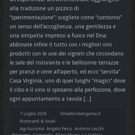
alla tradizione un pizzico di
“sperimentazione”; scegliete come “contorno”
un senso dell’accoglienza, una gentilezza e
una simpatia impressi a fuoco nel Dna;
abbinate infine il tutto con i migliori vini
prodotti con le uve dei vigneti che circondano
le sale del ristorante e le bellissime terrazze
per pranzi e cene all’aperto, ed ecco “servita”
Casa Virginia, uno di quei luoghi “magici” dove
il cibo e il vino si sposano alla perfezione, dove
ogni appuntamento a tavola […]
7 Luglio 2026
Ilmadeinbergamo.it
Ristoranti & locali
Agriturismo
Angelo Pecis
Antonio Lecchi
Bergamo
Caminella
Eligio Magri
La Collina