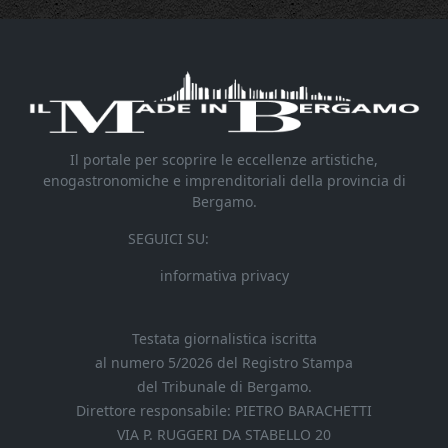
Il portale per scoprire le eccellenze artistiche,
enogastronomiche e imprenditoriali della provincia di
Bergamo.
SEGUICI SU:
informativa privacy
Testata giornalistica iscritta
al numero 5/2026 del Registro Stampa
del Tribunale di Bergamo.
Direttore responsabile: PIETRO BARACHETTI
VIA P. RUGGERI DA STABELLO 20