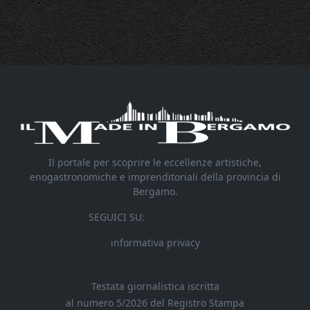
Il portale per scoprire le eccellenze artistiche,
enogastronomiche e imprenditoriali della provincia di
Bergamo.
SEGUICI SU:
informativa privacy
Testata giornalistica iscritta
al numero 5/2026 del Registro Stampa