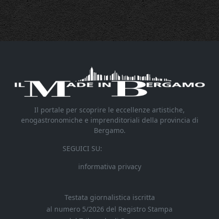
Il portale per scoprire le eccellenze artistiche,
enogastronomiche e imprenditoriali della provincia di
Bergamo.
SEGUICI SU:
informativa privacy
Testata giornalistica iscritta
al numero 5/2026 del Registro Stampa