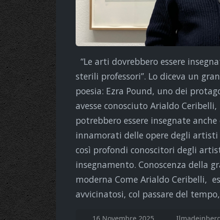
“Le arti dovrebbero essere insegnat
sterili professori”. Lo diceva un gr
poesia: Ezra Pound, uno dei protag
avesse conosciuto Arialdo Ceribelli
potrebbero essere insegnate anche da
innamorati delle opere degli artist
così profondi conoscitori degli artis
insegnamento. Conoscenza della graf
moderna Come Arialdo Ceribelli, esp
avvicinatosi, col passare del tempo,
16 Novembre 2025
Ilmadeinber