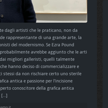
e dagli artisti che le praticano, non da
ande rappresentante di una grande arte, la
onisti del modernismo. Se Ezra Pound
, probabilmente avrebbe aggiunto che le arti
i migliori galleristi, quelli talmente
i che hanno deciso di commercializzare e
ti stessi da non rischiare certo uno sterile
ica antica e passione per l’incisione
erto conoscitore della grafica antica
 […]
gamo.it