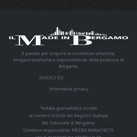
Il portale per scoprire le eccellenze artistiche,
enogastronomiche e imprenditoriali della provincia di
Bergamo.
SEGUICI SU:
informativa privacy
Testata giornalistica iscritta
al numero 5/2026 del Registro Stampa
del Tribunale di Bergamo.
Direttore responsabile: PIETRO BARACHETTI