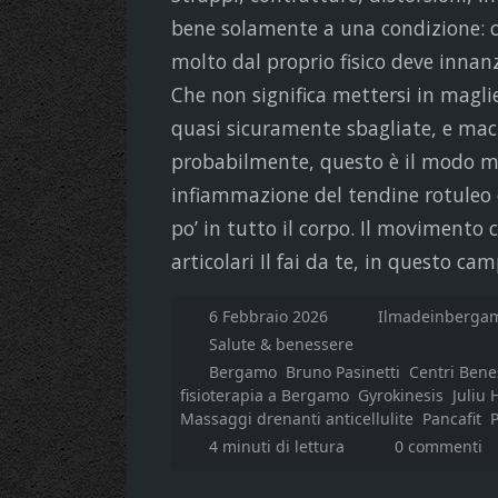
bene solamente a una condizione: c
molto dal proprio fisico deve innan
Che non significa mettersi in magli
quasi sicuramente sbagliate, e maci
probabilmente, questo è il modo mi
infiammazione del tendine rotuleo 
po’ in tutto il corpo. Il movimento 
articolari Il fai da te, in questo ca
6 Febbraio 2026
Ilmadeinbergam
Salute & benessere
Bergamo
Bruno Pasinetti
Centri Bene
fisioterapia a Bergamo
Gyrokinesis
Juliu 
Massaggi drenanti anticellulite
Pancafit
P
4 minuti di lettura
0 commenti