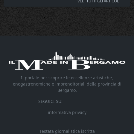
VEDI TUTTI GLI ARTICOLI
Il portale per scoprire le eccellenze artistiche,
enogastronomiche e imprenditoriali della provincia di
Bergamo.
SEGUICI SU:
informativa privacy
Testata giornalistica iscritta