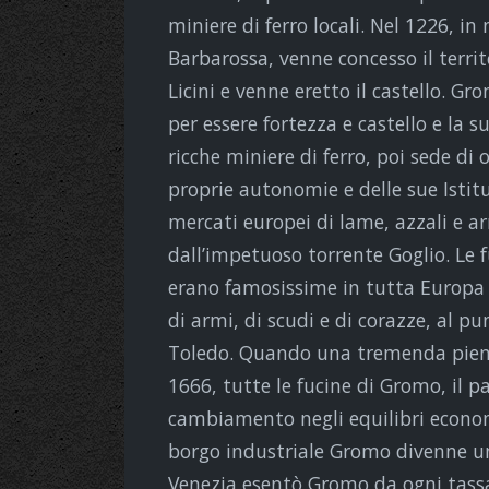
miniere di ferro locali. Nel 1226, in
Barbarossa, venne concesso il territo
Licini e venne eretto il castello. Gr
per essere fortezza e castello e la 
ricche miniere di ferro, poi sede di
proprie autonomie e delle sue Istit
mercati europei di lame, azzali e a
dall’impetuoso torrente Goglio. Le
erano famosissime in tutta Europa p
di armi, di scudi e di corazze, al 
Toledo. Quando una tremenda piena
1666, tutte le fucine di Gromo, il 
cambiamento negli equilibri econom
borgo industriale Gromo divenne un 
Venezia esentò Gromo da ogni tassa 