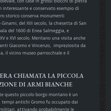
ievale, con case in grossi blocchi di pietra
n interessante e conservato esempio di
ntro storico conserva monumenti
Ginami, del XIII secolo, la chiesetta di San
pala del 1600 di Enea Salmeggia, e
 XV e XVI secolo. Meritano una visita anche
 santi Giacomo e Vincenzo, impreziosita da
a, il vicino museo parrocchiale e il
ERA CHIAMATA LA PICCOLA
IONE DI ARMI BIANCHE
nte questo piccolo borgo montano è un
n tempi antichi Gromo fu occupato dai
 militari, attivando probabilmente le