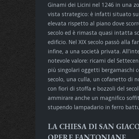
Ginami dei Licini nel 1246 in una z
vista strategico: è infatti situato s
elevata rispetto al piano dove scorre
secolo ed è rimasta quasi intatta sol
edificio. Nel XIX secolo passò alla f
infine, a una società privata. All’in
notevole valore: ricami del Settecent
più singolari oggetti bergamaschi 
secolo, una culla, un cofanetto di no
con fiori di stoffa e bozzoli del sec
ammirare anche un magnifico soffit
stupendo lampadario in ferro batt
LA CHIESA DI SAN GIAC
OPERE FANTONIANE