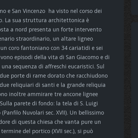
mo e San Vincenzo ha visto nel corso dei
ro. La sua struttura architettonica è
osta a nord presenta un forte intervento
cenario straordinario, un altare ligneo
un coro fantoniano con 34 cariatidi e sei
rivono episodi della vita di San Giacomo e di
 una sequenza di affreschi eucaristici. Sul
 due porte di rame dorato che racchiudono
e reliquiari di santi e la grande reliquia
ssono inoltre ammirare tre ancone lignee
ulla parete di fondo: la tela di S. Luigi
 (Panfilo Nuvolari sec. XVII). Un bellissimo
dore di questa chiesa che vanta pure un
 termine del portico (XVII sec.), si può