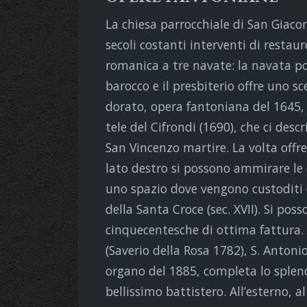
La chiesa parrocchiale di San Giaco
secoli costanti interventi di restau
romanica a tre navate: la navata p
barocco e il presbiterio offre uno s
dorato, opera fantoniana del 1645, 
tele del Cifrondi (1690), che ci desc
San Vincenzo martire. La volta offre
lato destro si possono ammirare le
uno spazio dove vengono custoditi du
della Santa Croce (sec. XVII). Si po
cinquecentesche di ottima fattura. S
(Saverio della Rosa 1782), S. Antonio
organo del 1885, completa lo splen
bellissimo battistero. All’esterno, al