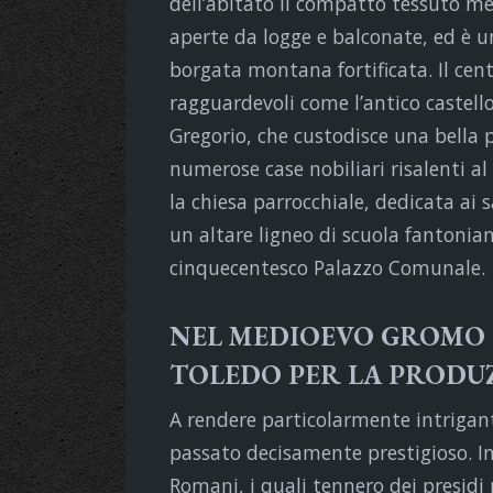
dell’abitato il compatto tessuto med
aperte da logge e balconate, ed è u
borgata montana fortificata. Il ce
ragguardevoli come l’antico castello 
Gregorio, che custodisce una bella 
numerose case nobiliari risalenti al
la chiesa parrocchiale, dedicata ai
un altare ligneo di scuola fantonian
cinquecentesco Palazzo Comunale.
NEL MEDIOEVO GROMO 
TOLEDO PER LA PRODUZ
A rendere particolarmente intriga
passato decisamente prestigioso. I
Romani, i quali tennero dei presidi