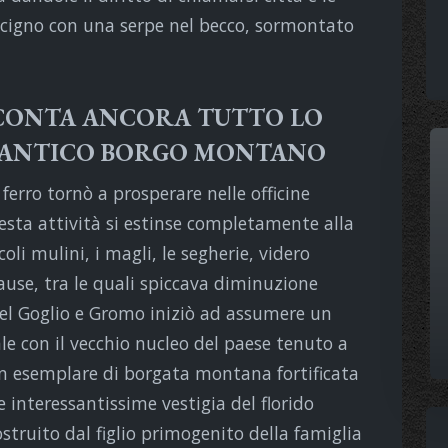
cigno con una serpe nel becco, sormontato
CONTA ANCORA TUTTO LO
O ANTICO BORGO MONTANO
l ferro tornò a prosperare nelle officine
esta attività si estinse completamente alla
ccoli mulini, i magli, le segherie, videro
 cause, tra le quali spiccava diminuzione
del Goglio e Gromo iniziò ad assumere un
le con il vecchio nucleo del paese tenuto a
Un esemplare di borgata montana fortificata
ne interessantissime vestigia del florido
struito dal figlio primogenito della famiglia