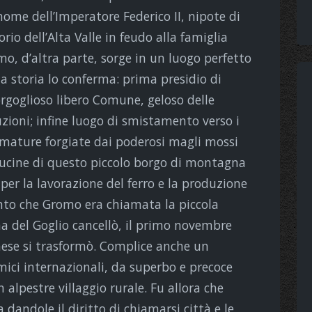
 nome dell’Imperatore Federico II, nipote di
rio dell’Alta Valle in feudo alla famiglia
omo, d’altra parte, sorge in un luogo perfetto
sua storia lo conferma: prima presidio di
 orgoglioso libero Comune, geloso delle
uzioni; infine luogo di smistamento verso i
rmature forgiate dai poderosi magli mossi
 fucine di questo piccolo borgo di montagna
er la lavorazione del ferro e la produzione
punto che Gromo era chiamata la piccola
 del Goglio cancellò, il primo novembre
paese si trasformò. Complice anche un
ici internazionali, da superbo e precoce
alpestre villaggio rurale. Fu allora che
dandole il diritto di chiamarsi città e le