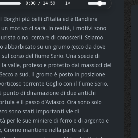
0:00 / 14:59
1×
I Borghi più belli d’Italia ed è Bandiera
un motivo ci sarà. In realtà, i motivi sono
turista o no, cercare di conoscerli. Stiamo
go abbarbicato su un grumo (ecco da dove
a sul corso del fiume Serio. Una specie di
a valle, proteso e protetto dai massicci del
ecco a sud. Il gromo è posto in posizione
vorticoso torrente Goglio con il fiume Serio,
 è punto di diramazione di due antichi
ortula e il passo d’Aviasco. Ora sono solo
to sono stati importanti vie di
à per le sue miniere di ferro e di argento e
he, Gromo mantiene nella parte alta