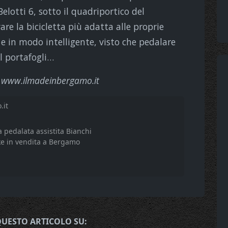
elotti 6, sotto il quadriportico del
re la bicicletta più adatta alle proprie
 e in modo intelligente, visto che pedalare
al portafogli…
er www.ilmadeinbergamo.it
.it
 a pedalata assistita Bianchi
ke in vendita a Bergamo
QUESTO ARTICOLO SU: