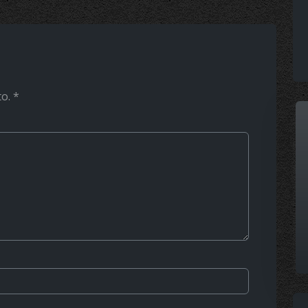
to.
*